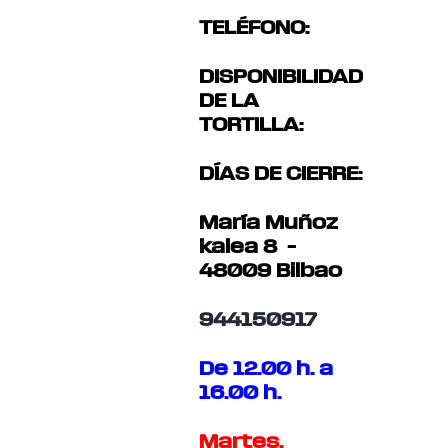
TELÉFONO:
DISPONIBILIDAD
DE LA
TORTILLA:
DÍAS DE CIERRE:
María Muñoz
kalea 8 –
48009 Bilbao
944150917
De 12.00 h. a
16.00 h.
Martes.