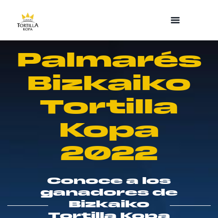
Palmarés
Bizkaiko
Tortilla
Kopa
2022
Conoce a los
ganadores de
Bizkaiko
Tortilla Kopa