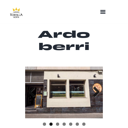
Ardo
berri
Previo
Next
us