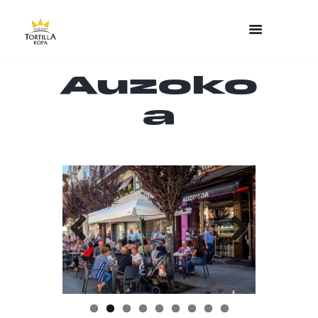
Auzoko
a
Previo
Next
us