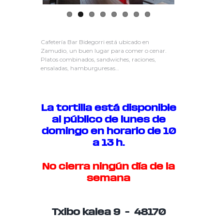
Cafetería Bar Bidegorri está ubicado en
Zamudio, un buen lugar para comer o cenar.
Platos combinados, sandwiches, raciones,
ensaladas, hamburguresas…
La tortilla está disponible
al público de lunes de
domingo en horario de 10
a 13 h.
No cierra ningún día de la
semana
Txibo kalea 9 – 48170