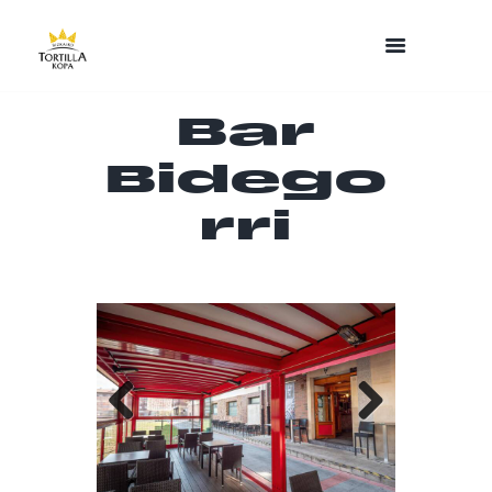
Bar
Bidego
rri
Previo
Next
us