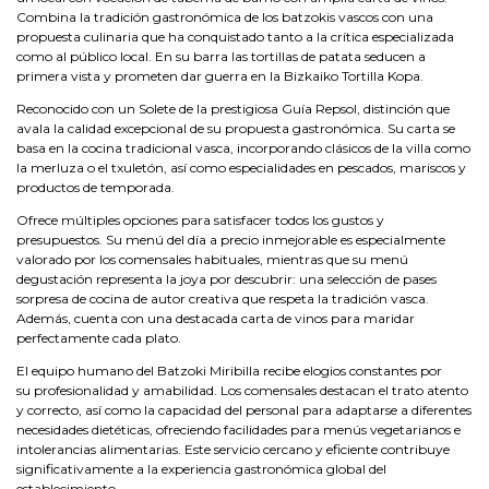
C
ombina la tradición gastronómica de los batzokis vascos con una
propuesta culinaria que ha conquistado tanto a la crítica especializada
como al público local. En su barra las tortillas de patata seducen a
primera vista y prometen dar guerra en la Bizkaiko Tortilla Kopa.
Reconocido con un Solete de la prestigiosa Guía Repsol, distinción que
avala la calidad excepcional de su propuesta gastronómica. Su carta se
basa en la cocina tradicional vasca, incorporando clásicos de la villa como
la merluza o el txuletón, así como especialidades en pescados, mariscos y
productos de temporada.
Ofrece múltiples opciones para satisfacer todos los gustos y
presupuestos. Su menú del día a precio inmejorable es especialmente
valorado por los comensales habituales, mientras que su menú
degustación representa la joya por descubrir: una selección de pases
sorpresa de cocina de autor creativa que respeta la tradición vasca.
Además, cuenta con una destacada carta de vinos para maridar
perfectamente cada plato.
El equipo humano del Batzoki Miribilla recibe elogios constantes por
su profesionalidad y amabilidad. Los comensales destacan el trato atento
y correcto, así como la capacidad del personal para adaptarse a diferentes
necesidades dietéticas, ofreciendo facilidades para menús vegetarianos e
intolerancias alimentarias. Este servicio cercano y eficiente contribuye
significativamente a la experiencia gastronómica global del
establecimiento.