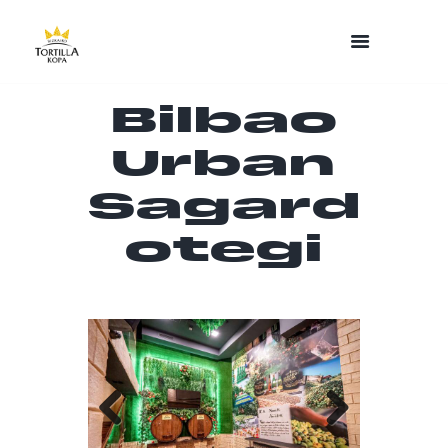
Bilbao
Urban
Sagard
otegi
Previo
Next