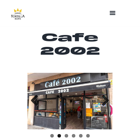
Cafe
2002
Previo
Next
us