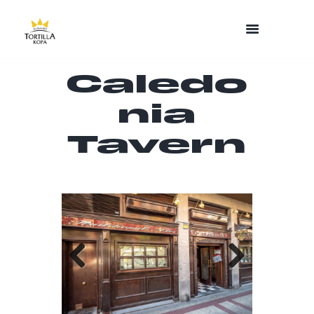
Caledo
nia
Tavern
Previo
Next
us