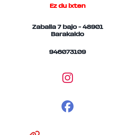
Ez du ixten
Zaballa 7 bajo – 48901
Barakaldo
946073109