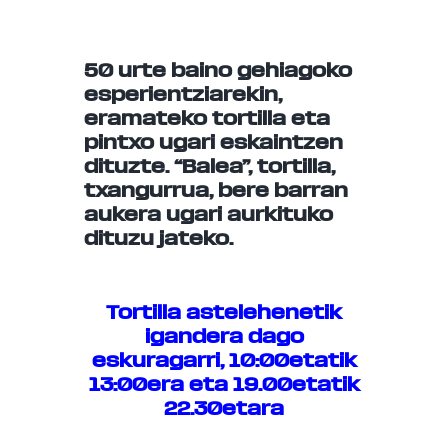
50 urte baino gehiagoko
esperientziarekin,
eramateko tortilla eta
pintxo ugari eskaintzen
dituzte. “Balea”, tortilla,
txangurrua, bere barran
aukera ugari aurkituko
dituzu jateko.
Tortilla astelehenetik
igandera dago
eskuragarri, 10:00etatik
13:00era eta 19.00etatik
22.30etara