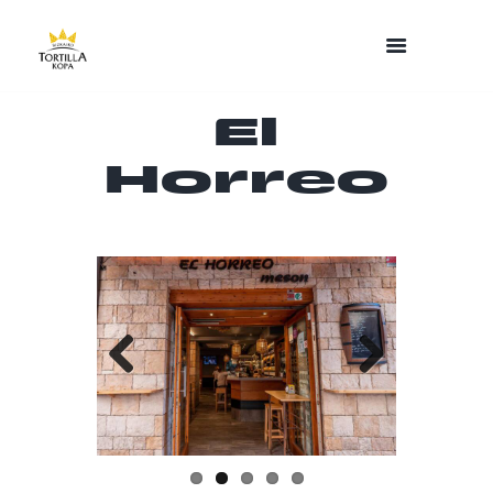
El
Horreo
Previo
Next
us