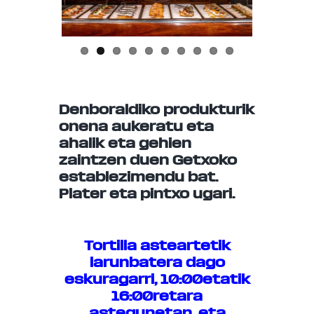
us
Denboraldiko produkturik
onena aukeratu eta
ahalik eta gehien
zaintzen duen Getxoko
establezimendu bat.
Plater eta pintxo ugari.
Tortilla asteartetik
larunbatera dago
eskuragarri, 10:00etatik
16:00retara
astegunetan, eta