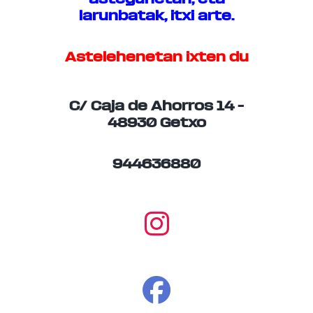
larunbatak, itxi arte.
Astelehenetan ixten du
C/ Caja de Ahorros 14 –
48930 Getxo
944636880