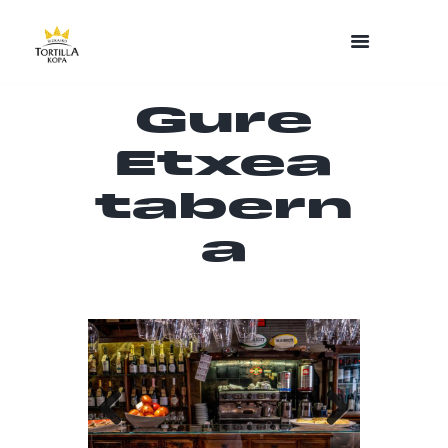
Gure
Etxea
tabern
a
Previo
Next