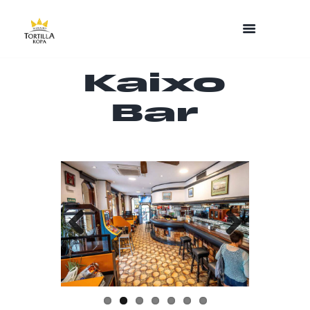
Kaixo
Bar
Previo
Next
us