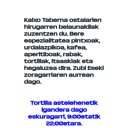
Kaixo Taberna ostalarien
hirugarren belaunaldiak
zuzentzen du. Bere
espezialitatea pintxoak,
urdaiazpikoa, kafea,
aperitiboak, rabak,
tortillak, itsaskiak eta
hegaluzea dira. Zubi Eseki
zoragarriaren aurrean
dago.
Tortilla astelehenetik
igandera dago
eskuragarri, 9:00etatik
22:00etara.