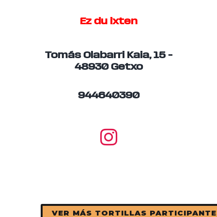
Ez du ixten
Tomás Olabarri Kaia, 15 –
48930 Getxo
944640390
VER MÁS TORTILLAS PARTICIPANTE