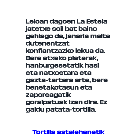
Leioan dagoen La Estela
jatetxe soil bat baino
gehiago da, janaria maite
dutenentzat
konfiantzazko lekua da.
Bere etxeko platerak,
hanburgesetatik hasi
eta natxoetara eta
gazta-tartara arte, bere
benetakotasun eta
zaporeagatik
goraipatuak izan dira. Ez
galdu patata-tortilla.
Tortilla astelehenetik