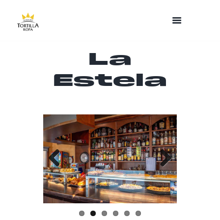
La
Estela
Previo
Next
us