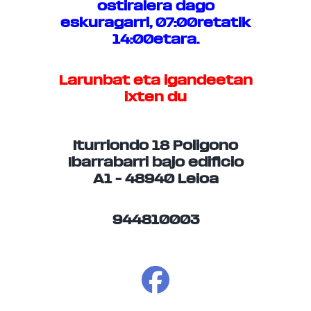
ostiralera dago
eskuragarri, 07:00retatik
14:00etara.
Larunbat eta igandeetan
ixten du
Iturriondo 18 Poligono
Ibarrabarri bajo edificio
A1 – 48940 Leioa
944810003