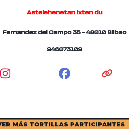
Astelehenetan ixten du
Fernandez del Campo 35 – 48010 Bilbao
946073109
VER MÁS TORTILLAS PARTICIPANTES