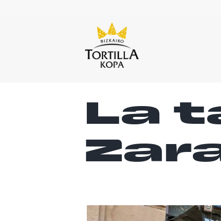
La 
Zar