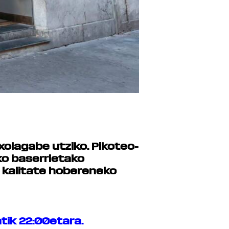
 axolagabe utziko. Pikoteo-
ko baserrietako
a, kalitate hobereneko
tik 22:00etara.