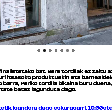
o finalistetako bat. Bere tortillak ez zaitu
uri itsasoko produktuekin eta barnealde
o barra, Periko tortilla bikaina buru duen
etate batez lagunduta dago.
rtetik igandera dago eskuragarri, 10:00eta