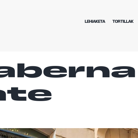
LEHIAKETA
TORTILLAK
taberna
ate