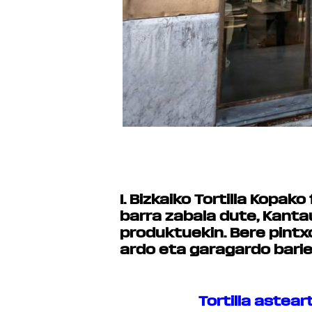
I. Bizkaiko Tortilla Kopak
barra zabala dute, Kanta
produktuekin.
Bere pintx
ardo eta garagardo bari
Tortilla astea