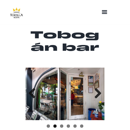
Tobog
án bar
Previo
Next
us