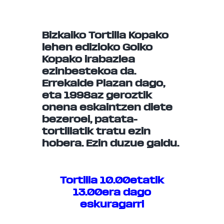
Bizkaiko Tortilla Kopako
lehen edizioko Goiko
Kopako irabazlea
ezinbestekoa da.
Errekalde Plazan dago,
eta 1998az geroztik
onena eskaintzen diete
bezeroei, patata-
tortillatik tratu ezin
hobera. Ezin duzue galdu.
Tortilla 10.00etatik
13.00era dago
eskuragarri