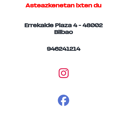
Asteazkenetan ixten du
Errekalde Plaza 4 – 48002
Bilbao
946241214