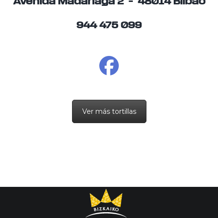
Avenida Madariaga 2 – 48014 Bilbao
944 475 099
Ver más tortillas