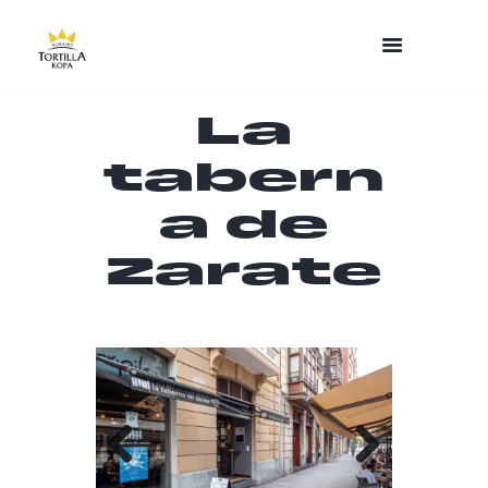
La
tabern
a de
Zarate
Previo
Next