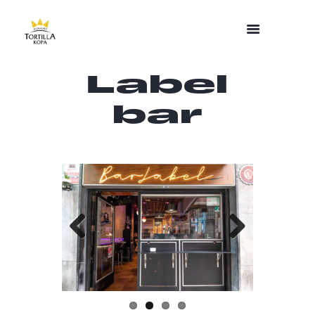
Label
bar
Previo
Next
us