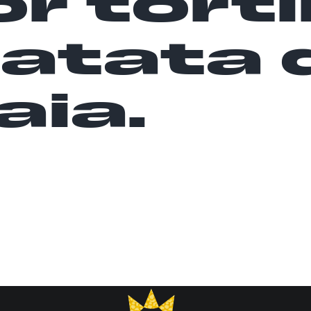
r torti
patata 
aia.