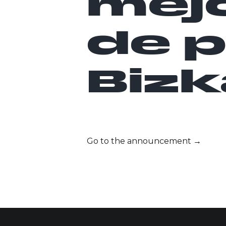
mejo
de 
Bizk
Go to the announcement →