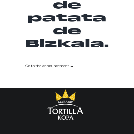
de
patata
de
Bizkaia.
Go to the announcement →