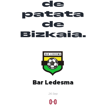
de
patata
de
Bizkaia.
Bar Ledesma
26 Sep
0-0