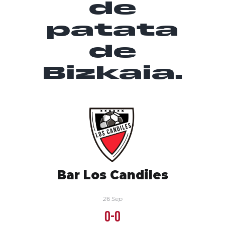
de
patata
de
Bizkaia.
Bar Los Candiles
26 Sep
0-0