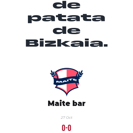
de
patata
de
Bizkaia.
Maite bar
27 Oct
0-0