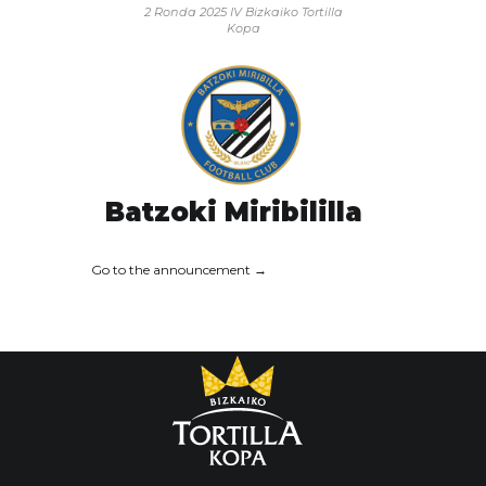
2 Ronda 2025
IV Bizkaiko Tortilla
Kopa
Batzoki Miribililla
Go to the announcement →