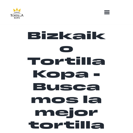
Bizkaik
o
Tortilla
Kopa -
Busca
mos la
mejor
tortilla