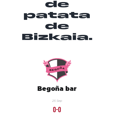
de
patata
de
Bizkaia.
Begoña bar
25 Sep
0-0