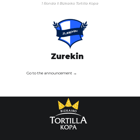
1 Ronda
II Bizkaiko Tortilla Kopa
Zurekin
Go to the announcement →