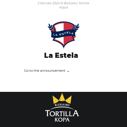
2 Ronda 2024
III Bizkaiko Tortilla
Kopa
La Estela
Go to the announcement →