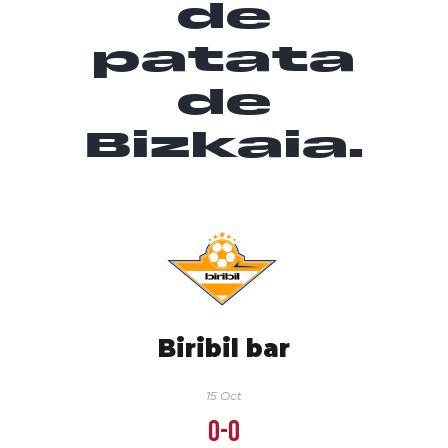
de
patata
de
Bizkaia.
Biribil bar
15 Oct
0-0