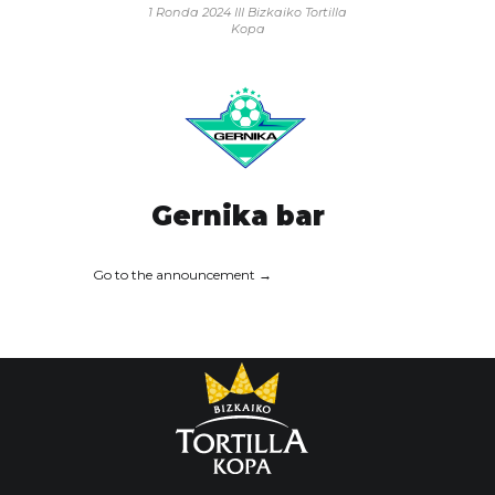
1 Ronda 2024
III Bizkaiko Tortilla
Kopa
Gernika bar
Go to the announcement →