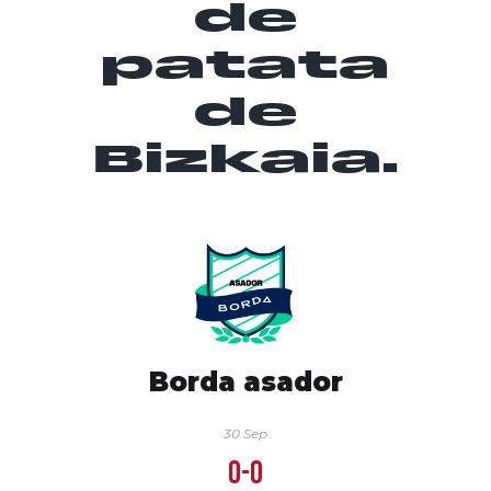
de
patata
de
Bizkaia.
Borda asador
30 Sep
0-0