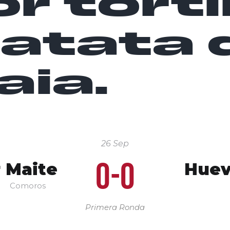
r torti
patata 
aia.
26 Sep
0-0
 Maite
Huev
Comoros
Primera Ronda