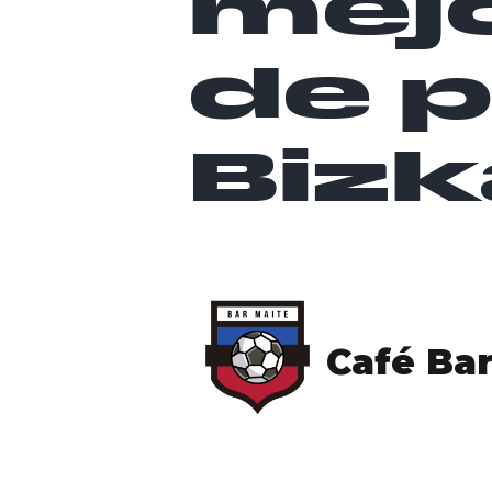
mejo
de 
Bizk
Café Bar