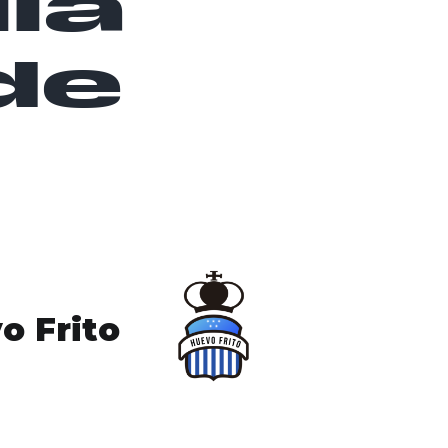
lla
de
o Frito