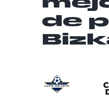
mejo
de 
Bizk
C