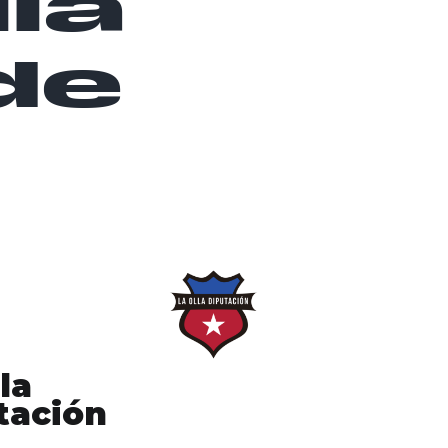
lla
de
la
tación