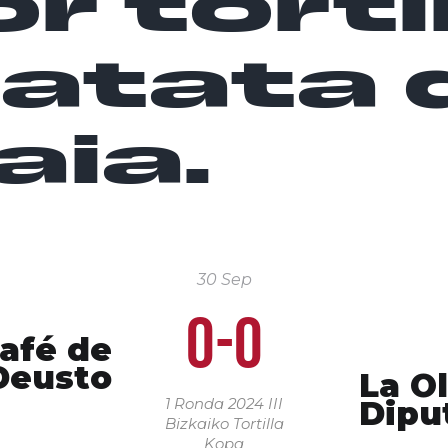
r torti
patata 
aia.
30 Sep
0-0
afé de
Deusto
La Ol
Dipu
1 Ronda 2024
III
Bizkaiko Tortilla
Kopa