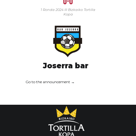
0-0
1 Ronda 2024
III Bizkaiko Tortilla
Kopa
Joserra bar
Go to the announcement →