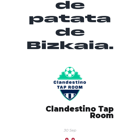
de
patata
de
Bizkaia.
Clandestino Tap
Room
30 Sep