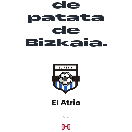
de
patata
de
Bizkaia.
El Atrio
26 Oct
0-0