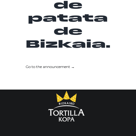
de
patata
de
Bizkaia.
Go to the announcement →