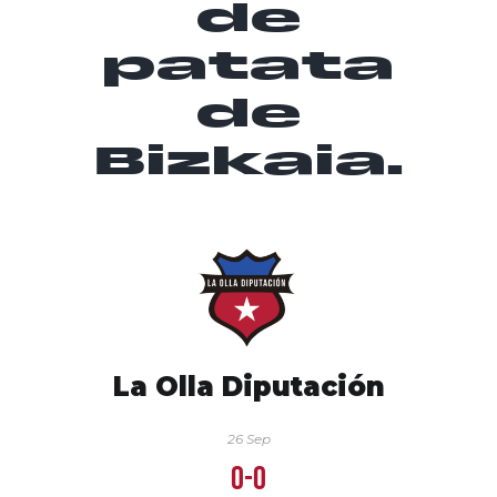
de
patata
de
Bizkaia.
La Olla Diputación
26 Sep
0-0