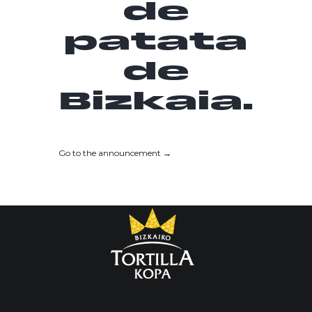
de
patata
de
Bizkaia.
Go to the announcement →