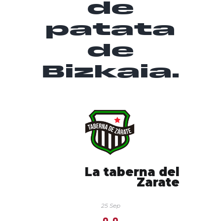
de
patata
de
Bizkaia.
La taberna del
Zarate
25 Sep