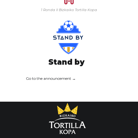
0-0
1 Ronda
II Bizkaiko Tortilla Kopa
Stand by
Go to the announcement →