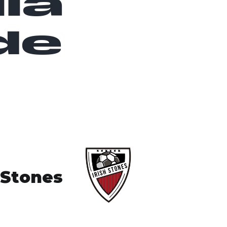
lla
de
 Stones