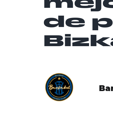
mejo
de 
Bizk
Bar