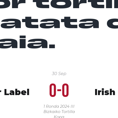
r torti
patata 
aia.
30 Sep
0-0
 Label
Irish
1 Ronda 2024
III
Bizkaiko Tortilla
Kopa