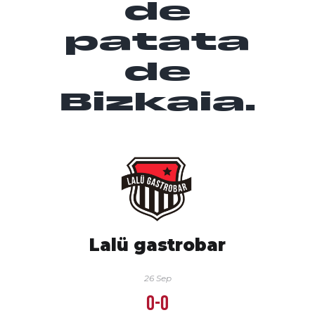
de
patata
de
Bizkaia.
Lalü gastrobar
26 Sep
0-0