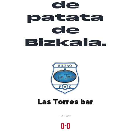
de
patata
de
Bizkaia.
Las Torres bar
13 Oct
0-0