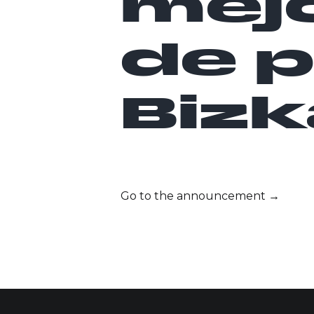
mejo
de 
Bizk
Go to the announcement →