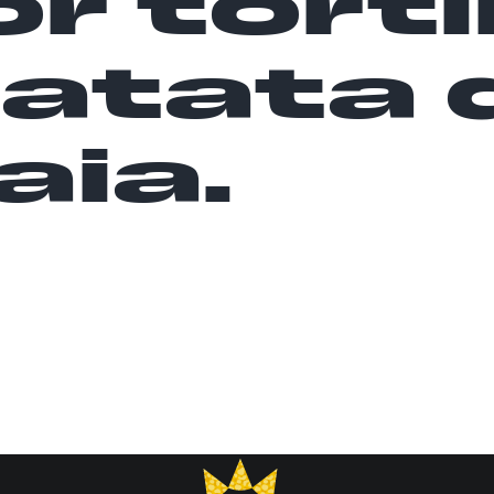
r torti
patata 
aia.