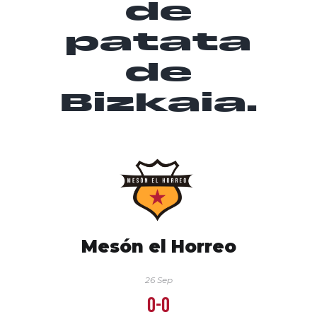
de
patata
de
Bizkaia.
Mesón el Horreo
26 Sep
0-0