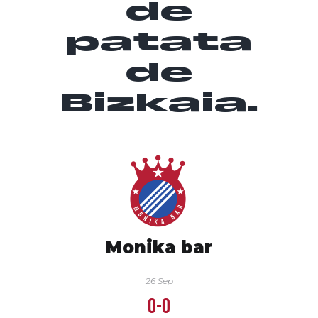
de
patata
de
Bizkaia.
Monika bar
26 Sep
0-0