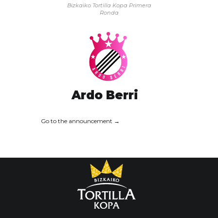
Bizkaiko Tortilla Kopa
Primera
Ronda
Ardo Berri
Go to the announcement →