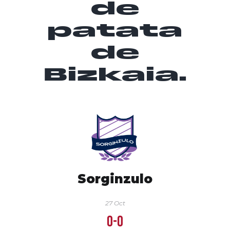
de
patata
de
Bizkaia.
Sorginzulo
27 Oct
0-0