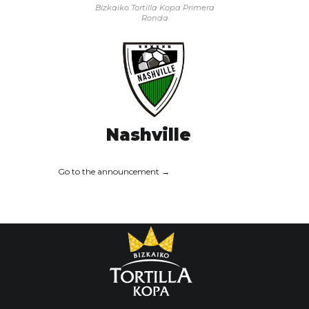
Bizkaiko Tortilla Kopa
Primera
Ronda
Nashville
Go to the announcement →