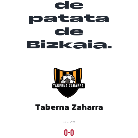
de
patata
de
Bizkaia.
Taberna Zaharra
26 Sep
0-0