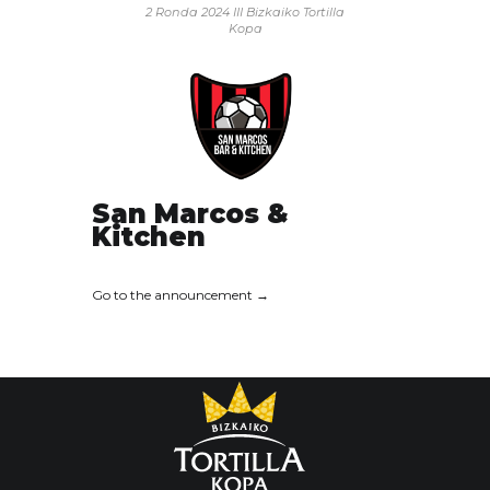
2 Ronda 2024
III Bizkaiko Tortilla
Kopa
San Marcos &
Kitchen
Go to the announcement →