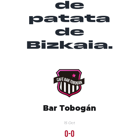
de
patata
de
Bizkaia.
Bar Tobogán
15 Oct
0-0