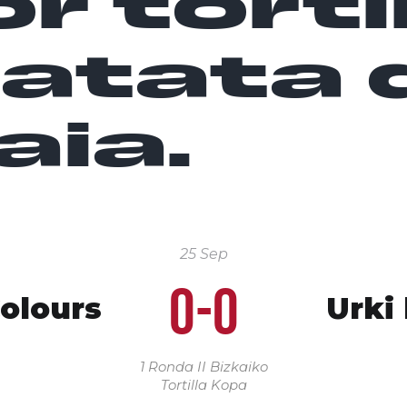
r torti
patata 
aia.
25 Sep
0-0
olours
Urki
1 Ronda
II Bizkaiko
Tortilla Kopa