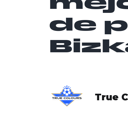
mejo
de 
Bizk
True C