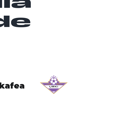
lla
de
 kafea