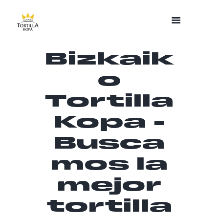
Bizkaik
o
Tortilla
Kopa -
Busca
mos la
mejor
tortilla