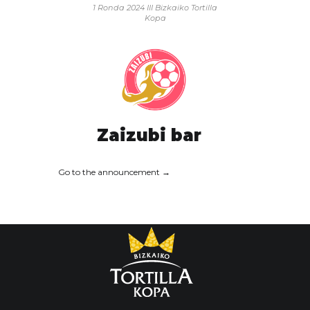
1 Ronda 2024
III Bizkaiko Tortilla
Kopa
Zaizubi bar
Go to the announcement →