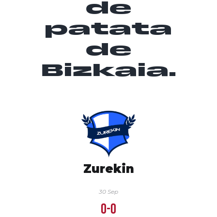
de
patata
de
Bizkaia.
Zurekin
30 Sep
0-0