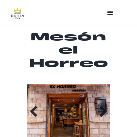
Mesón
el
Horreo
Previo
Next
us