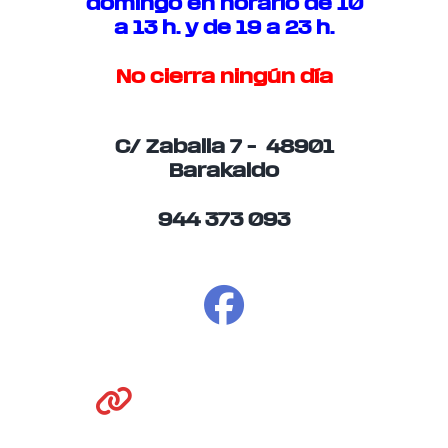
domingo en horario de 10
a 13 h. y de 19 a 23 h.
No cierra ningún día
C/ Zaballa 7 – 48901
Barakaldo
944 373 093