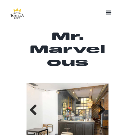
Mr.
Marvel
ous
Previo
Next
us