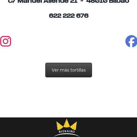
C/ Manuel Allende 21 – 48010 Bilbao
622 222 676
Ver más tortillas