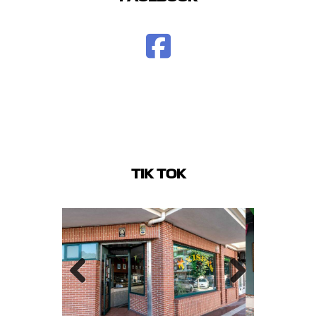
TIK TOK
Previo
Next
us