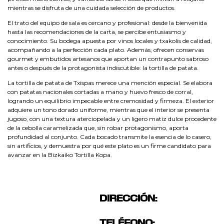
mientras se disfruta de una cuidada selección de productos.
El trato del equipo de sala es cercano y profesional: desde la bienvenida
hasta las recomendaciones de la carta, se percibe entusiasmo y
conocimiento. Su bodega apuesta por vinos locales y txakolis de calidad,
acompañando a la perfección cada plato. Además, ofrecen conservas
gourmet y embutidos artesanos que aportan un contrapunto sabroso
antes o después de la protagonista indiscutible: la tortilla de patata.
La tortilla de patata de Txispas merece una mención especial. Se elabora
con patatas nacionales cortadas a mano y huevo fresco de corral,
logrando un equilibrio impecable entre cremosidad y firmeza. El exterior
adquiere un tono dorado uniforme, mientras que el interior se presenta
jugoso, con una textura aterciopelada y un ligero matiz dulce procedente
de la cebolla caramelizada que, sin robar protagonismo, aporta
profundidad al conjunto. Cada bocado transmite la esencia de lo casero,
sin artificios, y demuestra por qué este plato es un firme candidato para
avanzar en la Bizkaiko Tortilla Kopa.
DIRECCIÓN:
TELÉFONO: