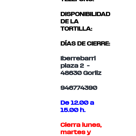
DISPONIBILIDAD
DE LA
TORTILLA:
DÍAS DE CIERRE:
Iberrebarri
plaza 2 –
48630 Gorliz
946774390
De 12.00 a
15.00 h.
Cierra lunes,
martes y