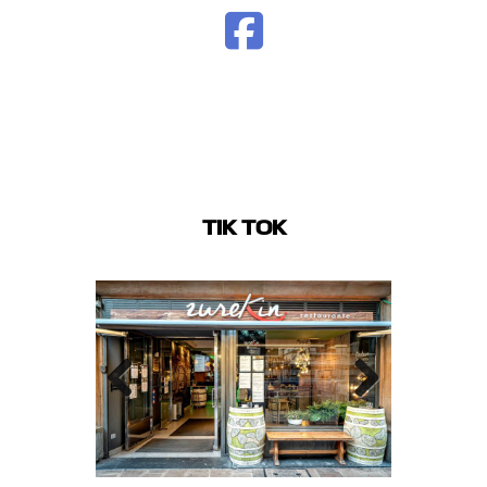
TIK TOK
Previo
Next
us