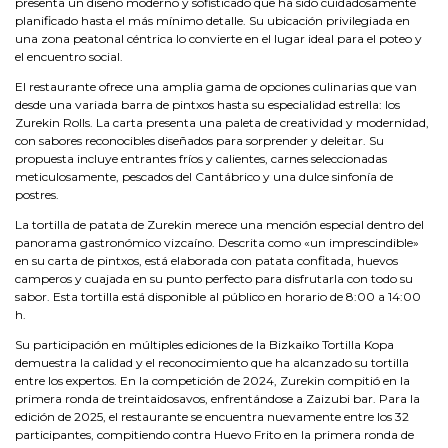
presenta un diseño moderno y sofisticado que ha sido cuidadosamente
planificado hasta el más mínimo detalle. Su ubicación privilegiada en
una zona peatonal céntrica lo convierte en el lugar ideal para el poteo y
el encuentro social.
El restaurante ofrece una amplia gama de opciones culinarias que van
desde una variada barra de pintxos hasta su especialidad estrella: los
Zurekin Rolls. La carta presenta una paleta de creatividad y modernidad,
con sabores reconocibles diseñados para sorprender y deleitar. Su
propuesta incluye entrantes fríos y calientes, carnes seleccionadas
meticulosamente, pescados del Cantábrico y una dulce sinfonía de
postres.
La tortilla de patata de Zurekin merece una mención especial dentro del
panorama gastronómico vizcaíno. Descrita como «un imprescindible»
en su carta de pintxos, está elaborada con patata confitada, huevos
camperos y cuajada en su punto perfecto para disfrutarla con todo su
sabor. Esta tortilla está disponible al público en horario de 8:00 a 14:00
h.
Su participación en múltiples ediciones de la Bizkaiko Tortilla Kopa
demuestra la calidad y el reconocimiento que ha alcanzado su tortilla
entre los expertos. En la competición de 2024, Zurekin compitió en la
primera ronda de treintaidosavos, enfrentándose a Zaizubi bar. Para la
edición de 2025, el restaurante se encuentra nuevamente entre los 32
participantes, compitiendo contra Huevo Frito en la primera ronda de